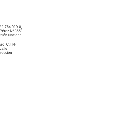
º 1.764.019-0,
n Pérez Nº 3651
ección Nacional
ro, C.I. Nº
calle
irección
|