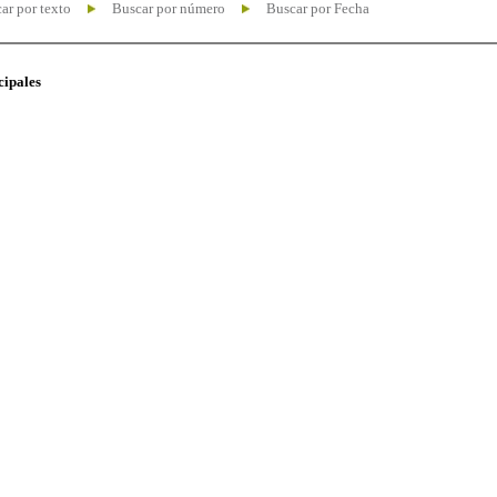
ar por texto
Buscar por número
Buscar por Fecha
cipales