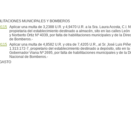
ILITACIONES MUNICIPALES Y BOMBEROS
0115
Aplicar una multa de 3,2388 U.R. y 4,9470 U.R. a la Sra. Laura Acosta, C.I. N
propietaria del establecimiento destinado a almacén, sito en las calles Leó
y Norberto Ortiz Nº 4039, por falta de habilitaciones municipales y de la Dir
de Bomberos.-
0115
Aplicar una multa de 4,8582 U.R. y otra de 7,4205 U.R., al Sr. José Luis Piñey
1.313.172-7, propietario del establecimiento destinado a depósito, sito en la 
Gobernador Viana Nº 2695, por falta de habilitaciones municipales y de la D
Nacional de Bomberos.-
 GASTO