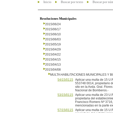
Inicio
Buscar por texto
Buscar por nú
Resoluciones Municipales
2015/06/24
2015/06/17
2015/06/10
2015/06/03
2015/05/19
2015/04/29
2015/04/22
2015/04/15
2015/04/13
2015/04/08
MULTA HABILITACIONES MUNICIPALES Y
54/15/0115
Aplicar una multa de 15 U.R
553748 0014, propietario d
sito en la Avda. Gral. Flore
Nacional de Bomberos.-
53/15/0115
Aplicar una multa de 23 U
propietaria del establecimie
Francisco Romero Nº 3716, c
mencionadas en la parte exp
57/15/0115
Aplicar una multa de 15 U.