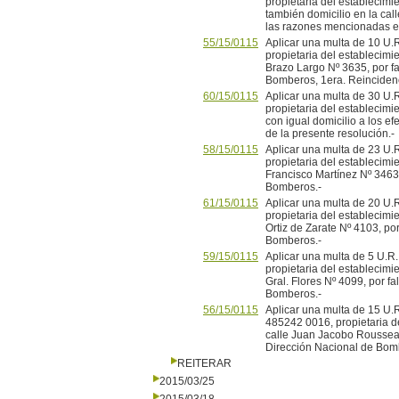
propietaria del establecimie
también domicilio en la call
las razones mencionadas en 
55/15/0115
Aplicar una multa de 10 U.R
propietaria del establecimie
Brazo Largo Nº 3635, por fa
Bomberos, 1era. Reincidenc
60/15/0115
Aplicar una multa de 30 U.
propietaria del establecimie
con igual domicilio a los e
de la presente resolución.-
58/15/0115
Aplicar una multa de 23 U.R
propietaria del establecimie
Francisco Martínez Nº 3463,
Bomberos.-
61/15/0115
Aplicar una multa de 20 U.R
propietaria del establecimie
Ortiz de Zarate Nº 4103, por
Bomberos.-
59/15/0115
Aplicar una multa de 5 U.R.
propietaria del establecimie
Gral. Flores Nº 4099, por fa
Bomberos.-
56/15/0115
Aplicar una multa de 15 U
485242 0016, propietaria de
calle Juan Jacobo Rousseau 
Dirección Nacional de Bomb
REITERAR
2015/03/25