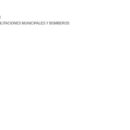
R
ILITACIONES MUNICIPALES Y BOMBEROS