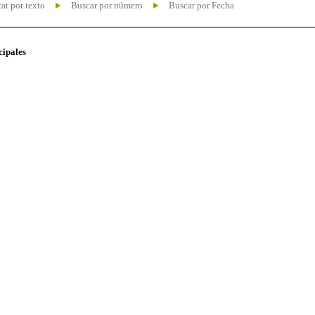
ar por texto
Buscar por número
Buscar por Fecha
cipales