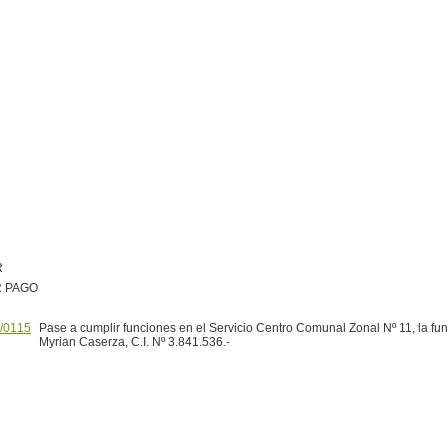
R
R PAGO
/0115
Pase a cumplir funciones en el Servicio Centro Comunal Zonal Nº 11, la fun
Myrian Caserza, C.I. Nº 3.841.536.-