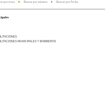
ar por texto
Buscar por número
Buscar por Fecha
cipales
ILITACIONES
ILITACIONES MUNICIPALES Y BOMBEROS