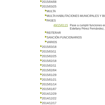
2015/04/08
2015/03/25
MULTA
MULTA HABILITACIONES MUNICIPALES Y
PASES
49/15/0115
Pase a cumplir funciones en
Estefany Pérez Fernández, C
REITERAR
SANCIÓN FUNCIONARIOS
VARIOS
2015/03/18
2015/03/11
2015/02/25
2015/02/18
2015/02/11
2015/02/04
2015/01/29
2015/01/21
2015/01/14
2015/01/07
2014/12/29
2014/12/22
2014/12/17