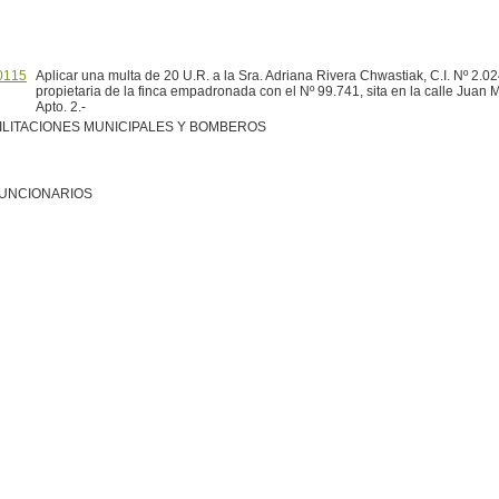
0115
Aplicar una multa de 20 U.R. a la Sra. Adriana Rivera Chwastiak, C.I. Nº 2.02
propietaria de la finca empadronada con el Nº 99.741, sita en la calle Juan
Apto. 2.-
ILITACIONES MUNICIPALES Y BOMBEROS
FUNCIONARIOS