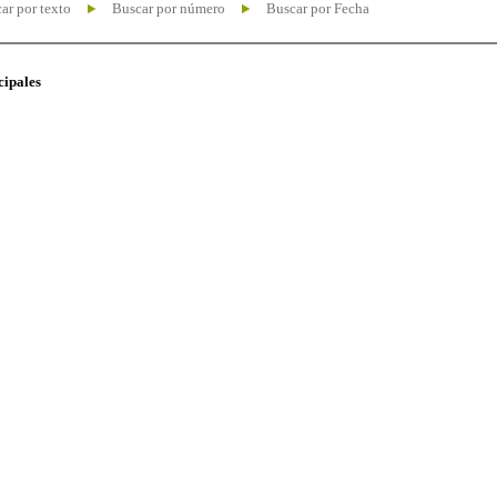
ar por texto
Buscar por número
Buscar por Fecha
cipales