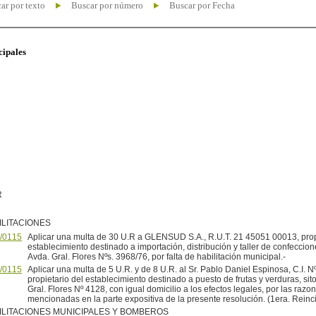
ar por texto
Buscar por número
Buscar por Fecha
cipales
R
ILITACIONES
/0115
Aplicar una multa de 30 U.R a GLENSUD S.A., R.U.T. 21 45051 00013, prop
establecimiento destinado a importación, distribución y taller de confeccione
Avda. Gral. Flores Nºs. 3968/76, por falta de habilitación municipal.-
/0115
Aplicar una multa de 5 U.R. y de 8 U.R. al Sr. Pablo Daniel Espinosa, C.I. N
propietario del establecimiento destinado a puesto de frutas y verduras, sit
Gral. Flores Nº 4128, con igual domicilio a los efectos legales, por las razo
mencionadas en la parte expositiva de la presente resolución. (1era. Reinci
ILITACIONES MUNICIPALES Y BOMBEROS