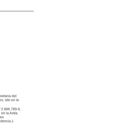
ietaria del
s, sito en la
º 2:886.789-6,
o en la Avda.
nes
dencia.)-