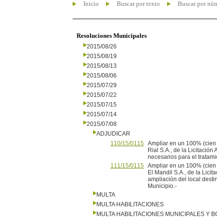
Inicio
Buscar por texto
Buscar por nú
Resoluciones Municipales
2015/08/26
2015/08/19
2015/08/13
2015/08/06
2015/07/29
2015/07/22
2015/07/15
2015/07/14
2015/07/08
ADJUDICAR
110/15/0115
Ampliar en un 100% (cien p
Rial S.A., de la Licitación
necesarios para el tratami
111/15/0115
Ampliar en un 100% (cien p
El Mandil S.A., de la Lici
ampliación del local dest
Municipio.-
MULTA
MULTA HABILITACIONES
MULTA HABILITACIONES MUNICIPALES Y