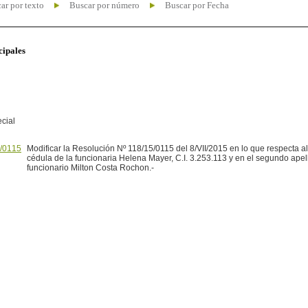
ar por texto
Buscar por número
Buscar por Fecha
cipales
cial
/0115
Modificar la Resolución Nº 118/15/0115 del 8/VII/2015 en lo que respecta a
cédula de la funcionaria Helena Mayer, C.I. 3.253.113 y en el segundo apel
funcionario Milton Costa Rochon.-