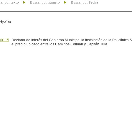
ar por texto
Buscar por número
Buscar por Fecha
cipales
/0115
Declarar de Interés del Gobierno Municipal la instalación de la Policlínica S
el predio ubicado entre los Caminos Colman y Capitán Tula.