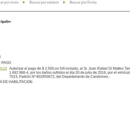
ar por texto
Buscar por número
Buscar por Fecha
cipales
R
R PAGO
0115
Autorizar el pago de $ 2.500,oo IVA incluido, al Sr. Juan Rafael Di Matteo Tan
1.682.986-4, por los daños sufridos el día 20 de julio de 2016, por el vehícu
7023, Padrón Nº 902850672, del Departamento de Canelones.-
A DE HABILITACION