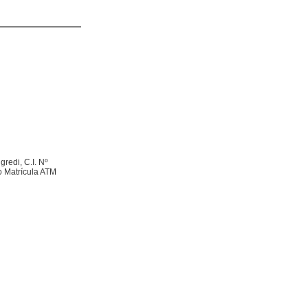
gredi, C.I. Nº
lo Matrícula ATM