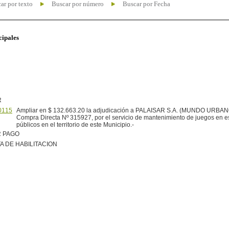
ar por texto
Buscar por número
Buscar por Fecha
cipales
R
0115
Ampliar en $ 132.663.20 la adjudicación a PALAISAR S.A. (MUNDO URBANO
Compra Directa Nº 315927, por el servicio de mantenimiento de juegos en 
públicos en el territorio de este Municipio.-
R PAGO
A DE HABILITACION