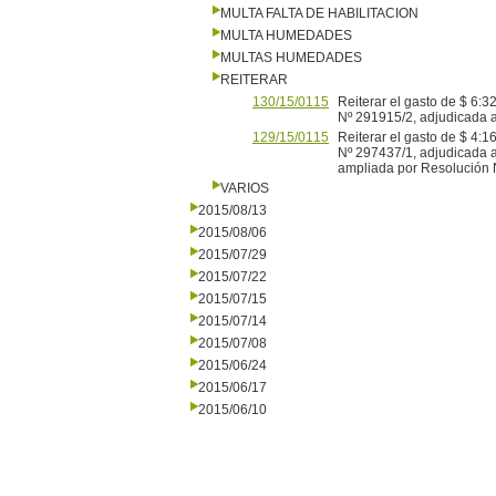
MULTA FALTA DE HABILITACION
MULTA HUMEDADES
MULTAS HUMEDADES
REITERAR
130/15/0115
Reiterar el gasto de $ 6:3
Nº 291915/2, adjudicada a
129/15/0115
Reiterar el gasto de $ 4:1
Nº 297437/1, adjudicada a
ampliada por Resolución N
VARIOS
2015/08/13
2015/08/06
2015/07/29
2015/07/22
2015/07/15
2015/07/14
2015/07/08
2015/06/24
2015/06/17
2015/06/10