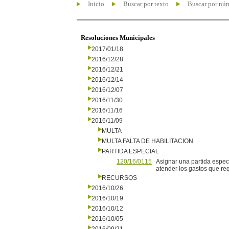
Inicio
Buscar por texto
Buscar por nú
Resoluciones Municipales
2017/01/18
2016/12/28
2016/12/21
2016/12/14
2016/12/07
2016/11/30
2016/11/16
2016/11/09
MULTA
MULTA FALTA DE HABILITACION
PARTIDA ESPECIAL
120/16/0115
Asignar una partida especi
atender los gastos que req
RECURSOS
2016/10/26
2016/10/19
2016/10/12
2016/10/05