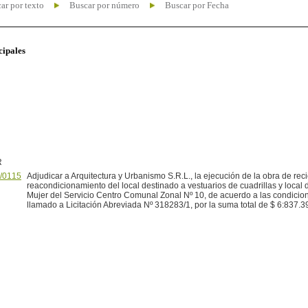
ar por texto
Buscar por número
Buscar por Fecha
cipales
R
/0115
Adjudicar a Arquitectura y Urbanismo S.R.L., la ejecución de la obra de reci
reacondicionamiento del local destinado a vestuarios de cuadrillas y loca
Mujer del Servicio Centro Comunal Zonal Nº 10, de acuerdo a las condicion
llamado a Licitación Abreviada Nº 318283/1, por la suma total de $ 6:837.3