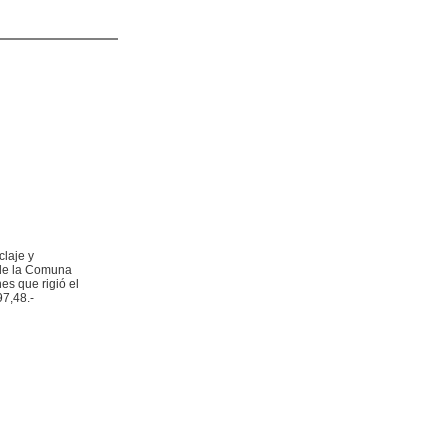
claje y
l de la Comuna
es que rigió el
97,48.-