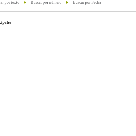
ar por texto
Buscar por número
Buscar por Fecha
cipales