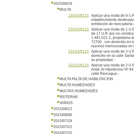
2015/08/19
MULTA
133/15/0115
Aplicar una multa de 8 U.R
establecimiento destinado 
exhibición de mercadería e
134/15/0115
Aplicar una multa de 1 U.R.
de 17 U.R. por no construi
1.481.021-1, propietaria d
72700 , con domicilio en l
razones mencionadas en la
131/15/0115
Aplicar una multa de 3 U.
domicilio en la calle Sant
su propiedad.-
132/15/0115
Aplicar una multa de 2 U
Avda. Al Hipódromo Nº 441
calle Rancagua.-
MULTA FALTA DE HABILITACION
MULTA HUMEDADES
MULTAS HUMEDADES
REITERAR
VARIOS
2015/08/13
2015/08/06
2015/07/29
2015/07/22
2015/07/15