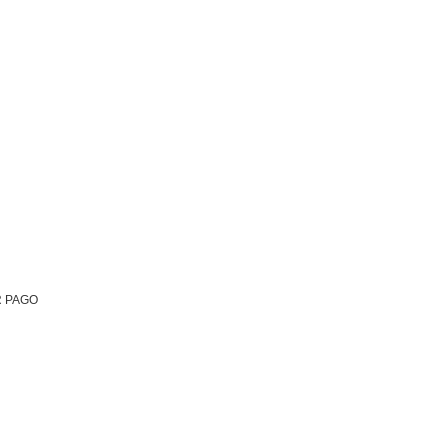
R PAGO