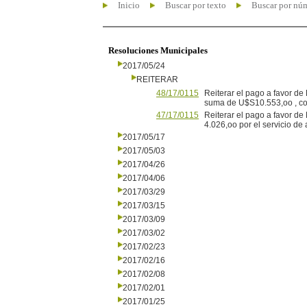
Inicio
Buscar por texto
Buscar por nú
Resoluciones Municipales
2017/05/24
REITERAR
48/17/0115
Reiterar el pago a favor de 
suma de U$S10.553,oo , com
47/17/0115
Reiterar el pago a favor de
4.026,oo por el servicio de
2017/05/17
2017/05/03
2017/04/26
2017/04/06
2017/03/29
2017/03/15
2017/03/09
2017/03/02
2017/02/23
2017/02/16
2017/02/08
2017/02/01
2017/01/25