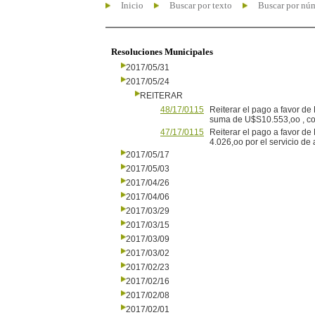
Inicio
Buscar por texto
Buscar por nú
Resoluciones Municipales
2017/05/31
2017/05/24
REITERAR
48/17/0115
Reiterar el pago a favor de 
suma de U$S10.553,oo , com
47/17/0115
Reiterar el pago a favor de
4.026,oo por el servicio de
2017/05/17
2017/05/03
2017/04/26
2017/04/06
2017/03/29
2017/03/15
2017/03/09
2017/03/02
2017/02/23
2017/02/16
2017/02/08
2017/02/01