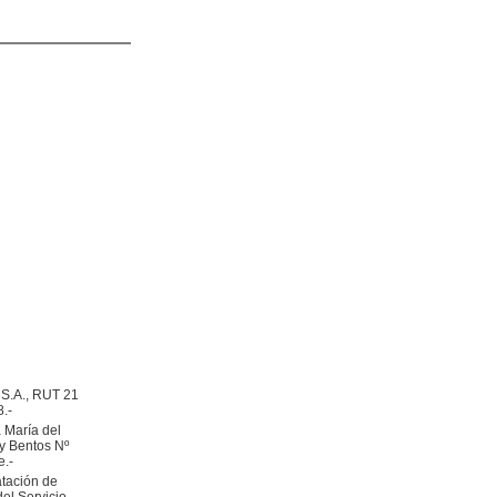
 S.A., RUT 21
.-
a María del
ay Bentos Nº
e.-
atación de