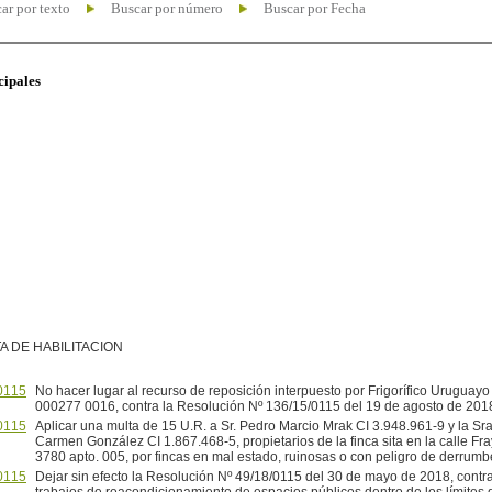
ar por texto
Buscar por número
Buscar por Fecha
cipales
A DE HABILITACION
0115
No hacer lugar al recurso de reposición interpuesto por Frigorífico Uruguayo
000277 0016, contra la Resolución Nº 136/15/0115 del 19 de agosto de 2018
0115
Aplicar una multa de 15 U.R. a Sr. Pedro Marcio Mrak CI 3.948.961-9 y la Sr
Carmen González CI 1.867.468-5, propietarios de la finca sita en la calle Fr
3780 apto. 005, por fincas en mal estado, ruinosas o con peligro de derrumb
0115
Dejar sin efecto la Resolución Nº 49/18/0115 del 30 de mayo de 2018, contr