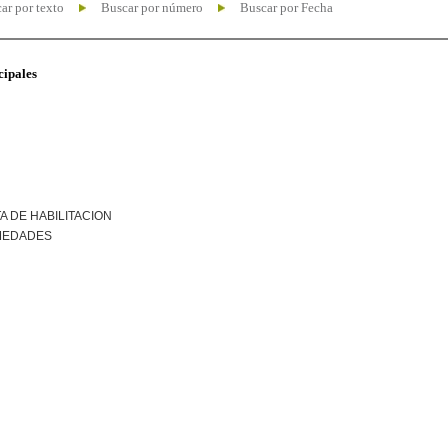
ar por texto
Buscar por número
Buscar por Fecha
cipales
A DE HABILITACION
MEDADES