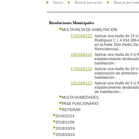
Inicio
Buscar por texto
Buscar por nú
Resoluciones Municipales
MULTA FALTA DE HABILITACION
178/18/0115
Aplicar una multa de 15 U.
Rodríguez C.I. 4.934.386-8
en la Avda. Don Pedro De 
Reincidencia).-
180/18/0115
Aplicar una multa de 5 U.
establecimiento destinado 
habilitación.-
179/18/0115
Aplicar una multa de 10 
elaboración de alimentos c
habilitación.-
181/18/0115
Aplicar una multa de 5 U.R
establecimiento destinado 
de habilitación.-
MULTA HUMEDADES
PASE FUNCIONARIO
REITERAR
2018/11/14
2018/11/08
2018/10/24
2018/10/10