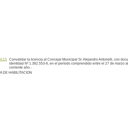
0115
Convalidar la licencia al Concejal Municipal Sr. Alejandro Antonelli, con do
identidad Nº 1.382.553-6, en el período comprendido entre el 27 de marzo al 
corriente año.-
A DE HABILITACION