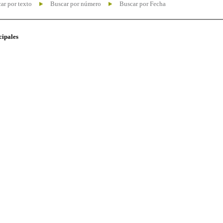
ar por texto
Buscar por número
Buscar por Fecha
cipales