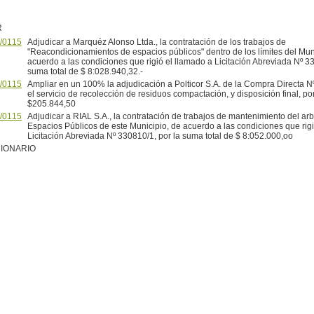
R
/0115
Adjudicar a Marquéz Alonso Ltda., la contratación de los trabajos de
"Reacondicionamientos de espacios públicos" dentro de los límites del Mun
acuerdo a las condiciones que rigió el llamado a Licitación Abreviada Nº 33
suma total de $ 8:028.940,32.-
/0115
Ampliar en un 100% la adjudicación a Polticor S.A. de la Compra Directa N
el servicio de recolección de residuos compactación, y disposición final, p
$205.844,50
/0115
Adjudicar a RIAL S.A., la contratación de trabajos de mantenimiento del ar
Espacios Públicos de este Municipio, de acuerdo a las condiciones que rigi
Licitación Abreviada Nº 330810/1, por la suma total de $ 8:052.000,oo
IONARIO