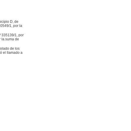
icipio D, de
0549/1, por la
º 335139/1, por
or la.suma de
bolado de los
ó el llamado a