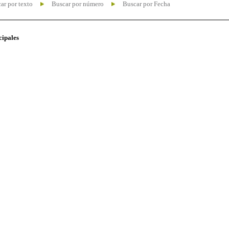
ar por texto
Buscar por número
Buscar por Fecha
cipales