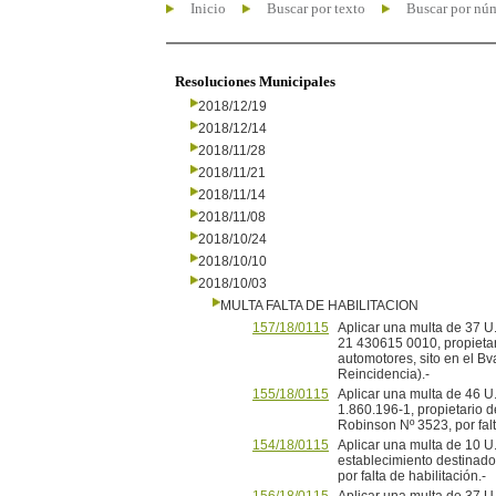
Inicio
Buscar por texto
Buscar por nú
Resoluciones Municipales
2018/12/19
2018/12/14
2018/11/28
2018/11/21
2018/11/14
2018/11/08
2018/10/24
2018/10/10
2018/10/03
MULTA FALTA DE HABILITACION
157/18/0115
Aplicar una multa de 37 U
21 430615 0010, propietar
automotores, sito en el Bva
Reincidencia).-
155/18/0115
Aplicar una multa de 46 U.R
1.860.196-1, propietario de
Robinson Nº 3523, por falt
154/18/0115
Aplicar una multa de 10 
establecimiento destinado 
por falta de habilitación.-