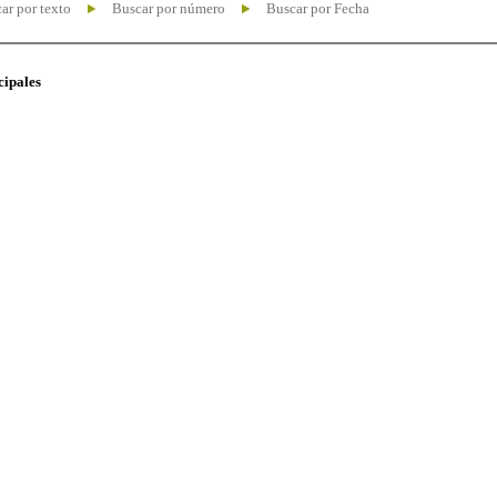
ar por texto
Buscar por número
Buscar por Fecha
cipales