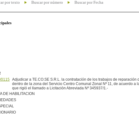
ar por texto
Buscar por número
Buscar por Fecha
cipales
R
/0115
Adjudicar a TE.CO.SE S.R.L. la contratación de los trabajos de reparación
dentro de la zona del Servicio Centro Comunal Zonal Nº 11, de acuerdo a l
que rigió el llamado a Licitación Abreviada Nº 345937/1.-
A DE HABILITACION
MEDADES
SPECIAL
IONARIO