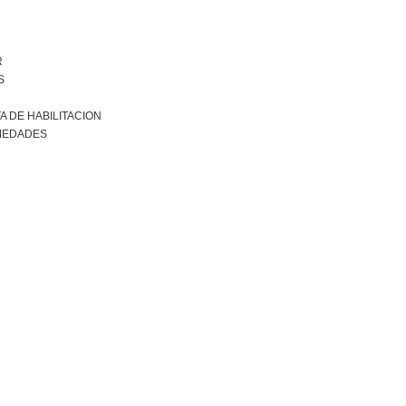
R
S
A DE HABILITACION
MEDADES