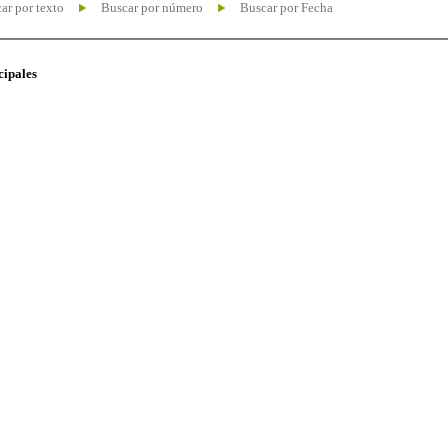
ar por texto
Buscar por número
Buscar por Fecha
cipales