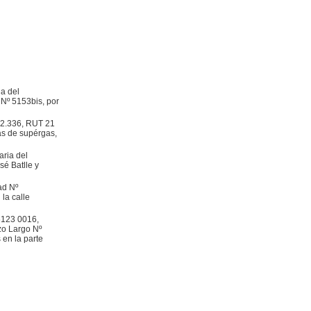
a del
 Nº 5153bis, por
502.336, RUT 21
as de supérgas,
ria del
sé Batlle y
ad Nº
la calle
6123 0016,
azo Largo Nº
 en la parte