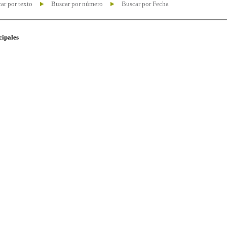
ar por texto
Buscar por número
Buscar por Fecha
cipales