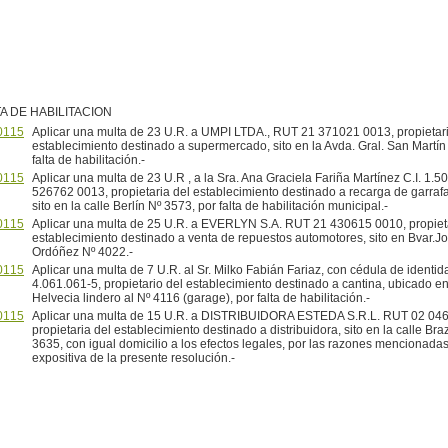
A DE HABILITACION
0115
Aplicar una multa de 23 U.R. a UMPI LTDA., RUT 21 371021 0013, propietari
establecimiento destinado a supermercado, sito en la Avda. Gral. San Martín
falta de habilitación.-
0115
Aplicar una multa de 23 U.R , a la Sra. Ana Graciela Fariña Martínez C.I. 1.
526762 0013, propietaria del establecimiento destinado a recarga de garraf
sito en la calle Berlín Nº 3573, por falta de habilitación municipal.-
0115
Aplicar una multa de 25 U.R. a EVERLYN S.A. RUT 21 430615 0010, propieta
establecimiento destinado a venta de repuestos automotores, sito en Bvar.Jo
Ordóñez Nº 4022.-
0115
Aplicar una multa de 7 U.R. al Sr. Milko Fabián Fariaz, con cédula de identid
4.061.061-5, propietario del establecimiento destinado a cantina, ubicado en 
Helvecia lindero al Nº 4116 (garage), por falta de habilitación.-
0115
Aplicar una multa de 15 U.R. a DISTRIBUIDORA ESTEDA S.R.L. RUT 02 04
propietaria del establecimiento destinado a distribuidora, sito en la calle Br
3635, con igual domicilio a los efectos legales, por las razones mencionadas
expositiva de la presente resolución.-