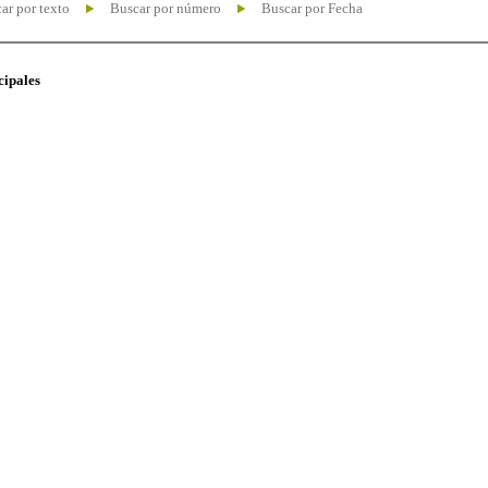
ar por texto
Buscar por número
Buscar por Fecha
cipales