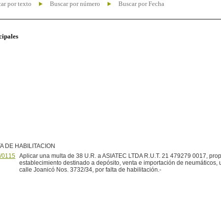
ar por texto
Buscar por número
Buscar por Fecha
cipales
A DE HABILITACION
/0115
Aplicar una multa de 38 U.R. a ASIATEC LTDA R.U.T. 21 479279 0017, propi
establecimiento destinado a depósito, venta e importación de neumáticos, 
calle Joanicó Nos. 3732/34, por falta de habilitación.-