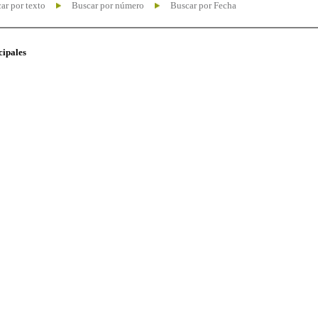
ar por texto
Buscar por número
Buscar por Fecha
cipales