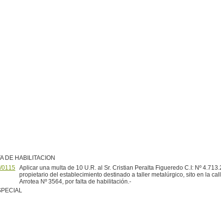
A DE HABILITACION
/0115
Aplicar una multa de 10 U.R. al Sr. Cristian Peralta Figueredo C.I: Nº 4.713
propietario del establecimiento destinado a taller metalúrgico, sito en la ca
Arrotea Nº 3564, por falta de habilitación.-
SPECIAL