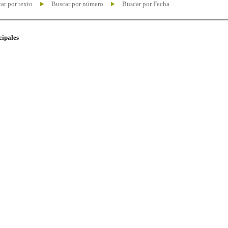
ar por texto
Buscar por número
Buscar por Fecha
cipales