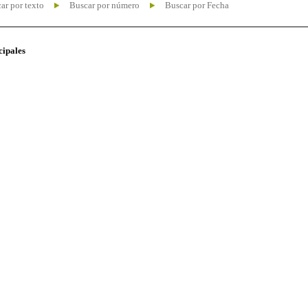
ar por texto
Buscar por número
Buscar por Fecha
cipales