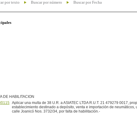
ar por texto
Buscar por número
Buscar por Fecha
cipales
A DE HABILITACION
/0115
Aplicar una multa de 38 U.R. a ASIATEC LTDA R.U.T. 21 479279 0017, propi
establecimiento destinado a depósito, venta e importación de neumáticos, 
calle Joanicó Nos. 3732/34, por falta de habilitación.-