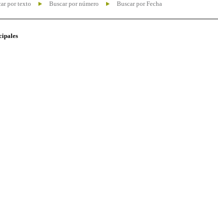
ar por texto
Buscar por número
Buscar por Fecha
cipales