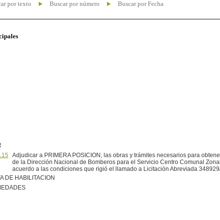
ar por texto
Buscar por número
Buscar por Fecha
cipales
R
115
Adjudicar a PRIMERA POSICION, las obras y trámites necesarios para obtener 
de la Dirección Nacional de Bomberos para el Servicio Centro Comunal Zonal
acuerdo a las condiciones que rigió el llamado a Licitación Abreviada 348929/
A DE HABILITACION
MEDADES