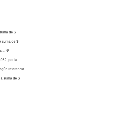
 suma de $
la suma de $
cia Nº
052, por la
según referencia
 la suma de $
|