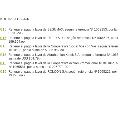
A DE HABILITACION
0115
Reiterar el pago a favor de SEGUMAX, según referencia Nº 1063153, por la
5.795,oo.-
0115
Reiterar el pago a favor de DIFER S.R.L. según referencia Nº 1064536, por 
199.104,oo .-
0115
Reiterar el pago a favor de la Cooperativa Social Vos con Voz, según referen
1070583, por la suma de $ 386.952,oo
0115
Reiterar el pago a favor de Aprahamian Kelek S.A., según referencia Nº 1066
suma de U$S 154,79.-
0115
Reiterar el pago a favor de la Cooperativa Acción Promocional 18 de Julio, 
Nº 1065581, por la suma de $ 226.771,20.-
0115
Reiterar el pago a favor de ROLCON S.A. según referencia Nº 1065221, por
19.276,oo.-