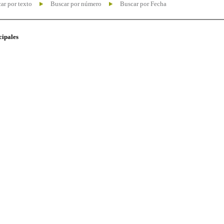
ar por texto
Buscar por número
Buscar por Fecha
cipales