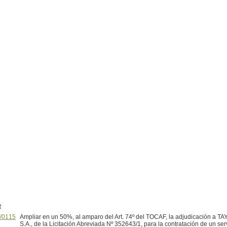
R
/0115
Ampliar en un 50%, al amparo del Art. 74º del TOCAF, la adjudicación a
S.A., de la Licitación Abreviada Nº 352643/1, para la contratación de un ser