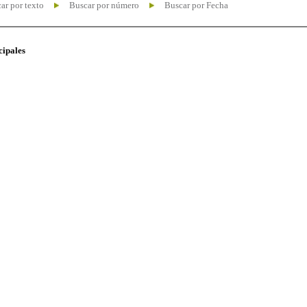
ar por texto
Buscar por número
Buscar por Fecha
cipales