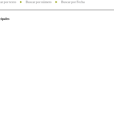
ar por texto
Buscar por número
Buscar por Fecha
cipales