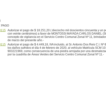
R
R PAGO
0115
Autorizar el pago de $ 18.251,20 ( dieciocho mil doscientos cincuenta y un
con veinte centésimos) a favor de MONTOSSI MAYADA CARLOS DANIEL (SE
concepto de vigilancia en el Servicio Centro Comunal Zonal Nº 11, brindados
de marzo del presente año.-
0115
Autorizar el pago de $ 4.449,18, IVA incluido, al Sr. Antonio Dos Reis C.I. Nº 
los daños sufridos el día 4 de febrero de 2020, al vehículo Matrícula SCM 1
903221969, como consecuencia de una piedra arrojada por una desmalezad
por la cuadrilla de Áreas Verdes del Servicio Centro Comunal Zonal Nº 11.-