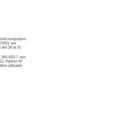
 pesos uruguayos
VIO), por
 del 26 al 31
6.260.933-7, por
012, Padrón Nº
ora utilizada