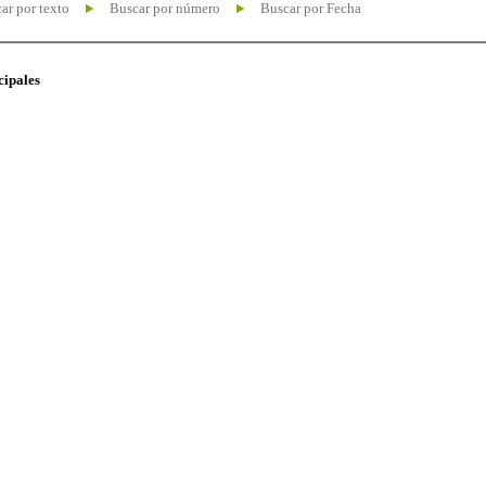
ar por texto
Buscar por número
Buscar por Fecha
cipales