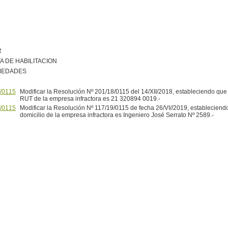
R
A DE HABILITACION
MEDADES
/0115
Modificar la Resolución Nº 201/18/0115 del 14/XII/2018, estableciendo qu
RUT de la empresa infractora es 21 320894 0019.-
/0115
Modificar la Resolución Nº 117/19/0115 de fecha 26/VI//2019, estableciend
domicilio de la empresa infractora es Ingeniero José Serrato Nº 2589.-