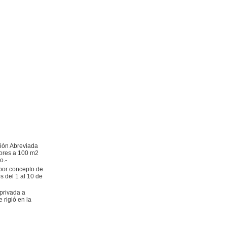
ción Abreviada
nores a 100 m2
o.-
 por concepto de
s del 1 al 10 de
 privada a
 rigió en la