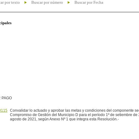
ar por texto
Buscar por número
Buscar por Fecha
cipales
R PAGO
0115
Convalidar lo actuado y aprobar las metas y condiciones del componente sec
Compromiso de Gestión del Municipio D para el período 1º de setiembre de
agosto de 2021, según Anexo Nº 1 que integra esta Resolución.-