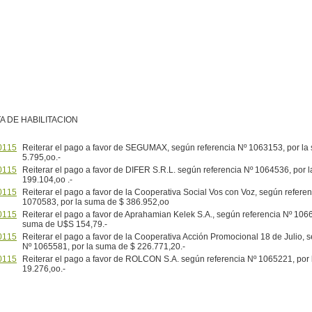
A DE HABILITACION
0115
Reiterar el pago a favor de SEGUMAX, según referencia Nº 1063153, por la
5.795,oo.-
0115
Reiterar el pago a favor de DIFER S.R.L. según referencia Nº 1064536, por 
199.104,oo .-
0115
Reiterar el pago a favor de la Cooperativa Social Vos con Voz, según referen
1070583, por la suma de $ 386.952,oo
0115
Reiterar el pago a favor de Aprahamian Kelek S.A., según referencia Nº 1066
suma de U$S 154,79.-
0115
Reiterar el pago a favor de la Cooperativa Acción Promocional 18 de Julio, 
Nº 1065581, por la suma de $ 226.771,20.-
0115
Reiterar el pago a favor de ROLCON S.A. según referencia Nº 1065221, por
19.276,oo.-