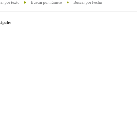
ar por texto
Buscar por número
Buscar por Fecha
cipales