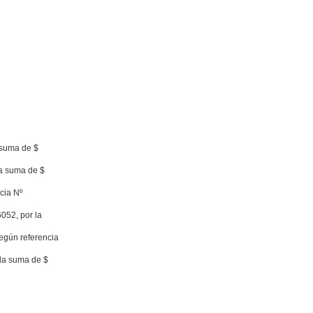
 suma de $
la suma de $
cia Nº
052, por la
según referencia
 la suma de $
|