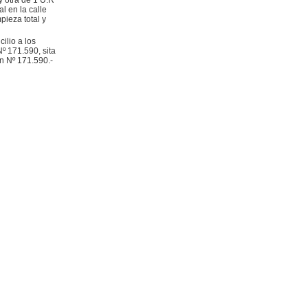
y otra de 1 U.R
l en la calle
pieza total y
ilio a los
Nº 171.590, sita
ón Nº 171.590.-