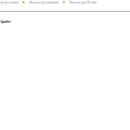
ar por texto
Buscar por número
Buscar por Fecha
cipales