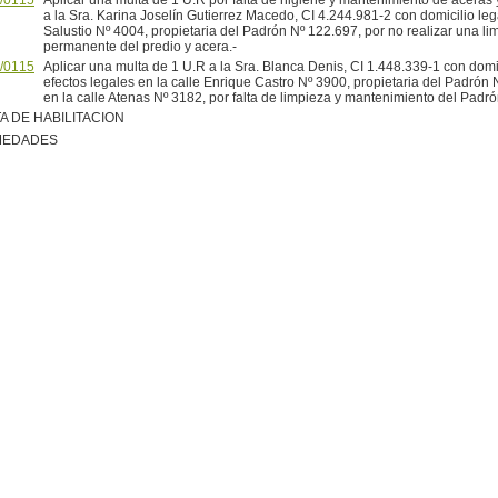
/0115
Aplicar una multa de 1 U.R por falta de higiene y mantenimiento de aceras 
a la Sra. Karina Joselín Gutierrez Macedo, CI 4.244.981-2 con domicilio lega
Salustio Nº 4004, propietaria del Padrón Nº 122.697, por no realizar una lim
permanente del predio y acera.-
/0115
Aplicar una multa de 1 U.R a la Sra. Blanca Denis, CI 1.448.339-1 con domic
efectos legales en la calle Enrique Castro Nº 3900, propietaria del Padrón 
en la calle Atenas Nº 3182, por falta de limpieza y mantenimiento del Padr
A DE HABILITACION
MEDADES