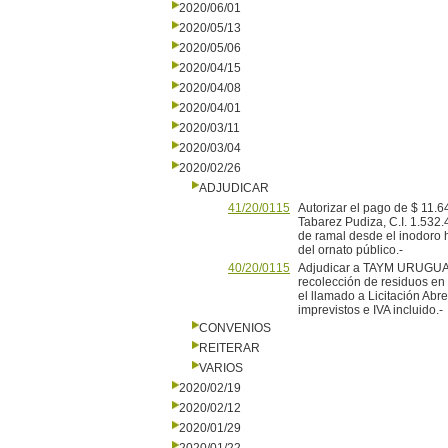
2020/06/01
2020/05/13
2020/05/06
2020/04/15
2020/04/08
2020/04/01
2020/03/11
2020/03/04
2020/02/26
ADJUDICAR
41/20/0115
Autorizar el pago de $ 11.
Tabarez Pudiza, C.I. 1.532.
de ramal desde el inodoro 
del ornato público.-
40/20/0115
Adjudicar a TAYM URUGUAY S
recolección de residuos en e
el llamado a Licitación Abr
imprevistos e IVA incluido.-
CONVENIOS
REITERAR
VARIOS
2020/02/19
2020/02/12
2020/01/29