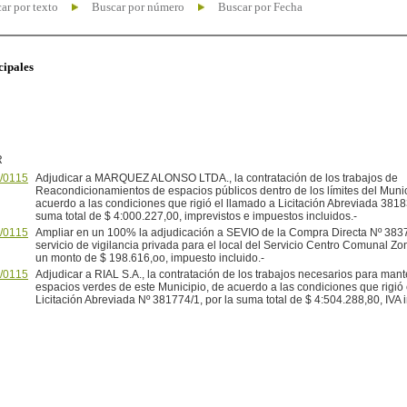
ar por texto
Buscar por número
Buscar por Fecha
cipales
R
/0115
Adjudicar a MARQUEZ ALONSO LTDA., la contratación de los trabajos de
Reacondicionamientos de espacios públicos dentro de los límites del Munic
acuerdo a las condiciones que rigió el llamado a Licitación Abreviada 3818
suma total de $ 4:000.227,00, imprevistos e impuestos incluidos.-
/0115
Ampliar en un 100% la adjudicación a SEVIO de la Compra Directa Nº 3837
servicio de vigilancia privada para el local del Servicio Centro Comunal Zo
un monto de $ 198.616,oo, impuesto incluido.-
/0115
Adjudicar a RIAL S.A., la contratación de los trabajos necesarios para man
espacios verdes de este Municipio, de acuerdo a las condiciones que rigió 
Licitación Abreviada Nº 381774/1, por la suma total de $ 4:504.288,80, IVA i