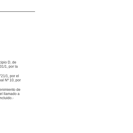
ipio D, de
31/1, por la
21/1, por el
nal Nº 10, por
tenimiento de
el llamado a
ncluido.-