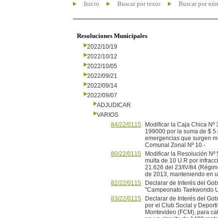
Inicio
Buscar por texto
Buscar por nú
Resoluciones Municipales
2022/10/19
2022/10/12
2022/10/05
2022/09/21
2022/09/14
2022/09/07
ADJUDICAR
VARIOS
84/22/0115
Modificar la Caja Chica Nº
199000 por la suma de $ 5.
emergencias que surgen men
Comunal Zonal Nº 10.-
80/22/0115
Modificar la Resolución Nº 
multa de 10 U.R por infracci
21.626 del 23/IV/84 (Régime
de 2013, manteniendo en un 
82/22/0115
Declarar de Interés del Gob
"Campeonato Taekwondo UO
83/22/0115
Declarar de Interés del Gob
por el Club Social y Deport
Montevideo (FCM), para cat